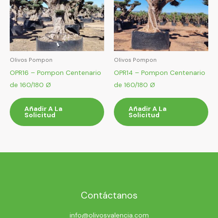
Olivos Pompon
Olivos Pompon
OPR16 – Pompon Centenario
OPR14 – Pompon Centenario
de 160/180 Ø
de 160/180 Ø
Añadir A La
Añadir A La
Solicitud
Solicitud
Contáctanos
info@olivosvalencia.com