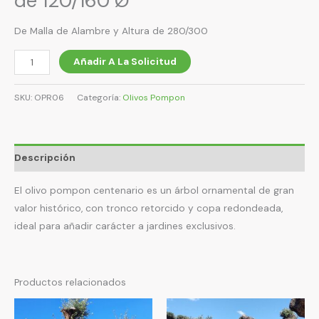
de 120/160 Ø
De Malla de Alambre y Altura de 280/300
OPR06
Añadir A La Solicitud
-
Pompon
SKU:
OPR06
Categoría:
Olivos Pompon
Centenario
de
120/160
Descripción
Ø
cantidad
El olivo pompon centenario es un árbol ornamental de gran
valor histórico, con tronco retorcido y copa redondeada,
ideal para añadir carácter a jardines exclusivos.
Productos relacionados